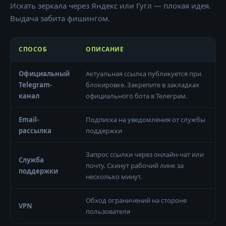
Искать зеркала через Яндекс или Гугл — плохая идея.
Выдача забита фишингом.
СПОСОБ
ОПИСАНИЕ
Официальный
Актуальная ссылка публикуется при
Telegram-
блокировке. Закрепите в закладках
канал
официального бота в Телеграм.
Email-
Подписка на уведомления от службы
рассылка
поддержки
Запрос ссылки через онлайн-чат или
Служба
почту. Скинут рабочий линк за
поддержки
несколько минут.
Обход ограничений на стороне
VPN
пользователя