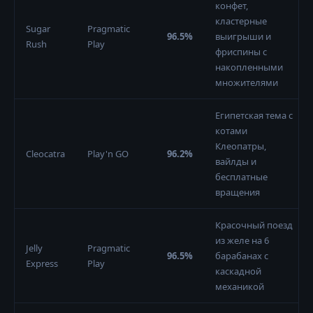
конфет,
кластерные
Sugar
Pragmatic
96.5%
выигрыши и
Rush
Play
фриспины с
накопленными
множителями
Египетская тема с
котами
Клеопатры,
Cleocatra
Play'n GO
96.2%
вайлды и
бесплатные
вращения
Красочный поезд
из желе на 6
Jelly
Pragmatic
96.5%
барабанах с
Express
Play
каскадной
механикой