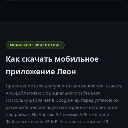
МОБИЛЬНОЕ ПРИЛОЖЕНИЕ
Как скачать мобильное
приложение Леон
Приложение Leon доступно только на Android. Скачать
APK-файл можно с официального сайта Leon.
Поскольку файла нет в Google Play, перед установкой
разрешите инсталляцию из сторонних источников в
настройках. На Android 5.1 и ниже APK не встанет.
Файл весит около 43 МБ. Установка занимает 45