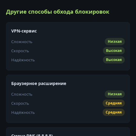
Другие способы обхода блокировок
VPN-сервис
Сложность
Низкая
Скорость
Высокая
Надёжность
Высокая
Браузерное расширение
Сложность
Низкая
Скорость
Средняя
Надёжность
Средняя
Смена DNS (8.8.8.8)