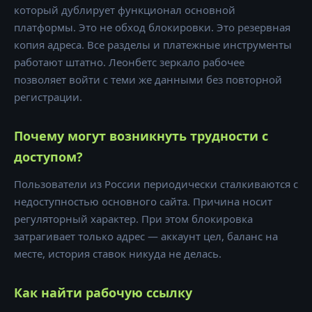
который дублирует функционал основной
платформы. Это не обход блокировки. Это резервная
копия адреса. Все разделы и платежные инструменты
работают штатно. Леонбетс зеркало рабочее
позволяет войти с теми же данными без повторной
регистрации.
Почему могут возникнуть трудности с
доступом?
Пользователи из России периодически сталкиваются с
недоступностью основного сайта. Причина носит
регуляторный характер. При этом блокировка
затрагивает только адрес — аккаунт цел, баланс на
месте, история ставок никуда не делась.
Как найти рабочую ссылку