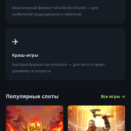
Классический формат типа Book of Gods — для
любителей традиционного геймплея
✈️
Краш-игры
Быстрый формат как в Aviatrix — для тех кто ценит
динамику и скорость
Популярные слоты
Все игры →