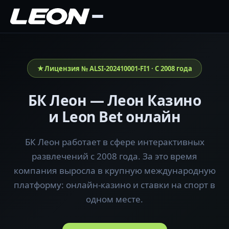
★
Лицензия № ALSI-202410001-FI1 · С 2008 года
БК Леон — Леон Казино
и Leon Bet онлайн
БК Леон работает в сфере интерактивных
развлечений с 2008 года. За это время
компания выросла в крупную международную
платформу: онлайн-казино и ставки на спорт в
одном месте.