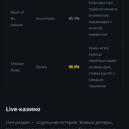
Классика про
приключения в
Book of
египетских
Ra
Novomatic
95.1%
пирамидах с
Deluxe
книгой-
символом
Краш-игра:
курица
перепрыгивает
Chicken
Spribe
98.0%
сковородки,
Road
ставка растет с
каждым
прыжком
Live-казино
Live-раздел — отдельная история. Живые дилеры,