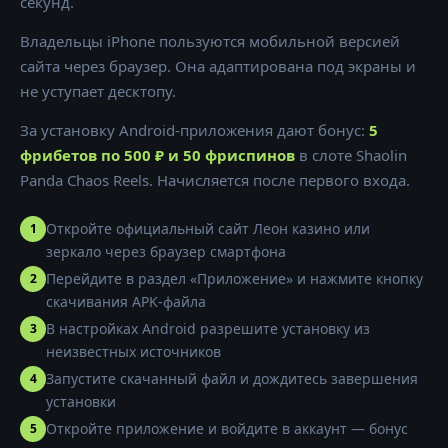
секунд.
Владельцы iPhone пользуются мобильной версией
сайта через браузер. Она адаптирована под экраны и
не уступает десктопу.
За установку Android-приложения дают бонус:
5
фрибетов по 500 ₽ и 50 фриспинов
в слоте Shaolin
Panda Chaos Reels. Начисляется после первого входа.
Откройте официальный сайт Леон казино или
1
зеркало через браузер смартфона
Перейдите в раздел «Приложение» и нажмите кнопку
2
скачивания APK-файла
В настройках Android разрешите установку из
3
неизвестных источников
Запустите скачанный файл и дождитесь завершения
4
установки
Откройте приложение и войдите в аккаунт — бонус
5