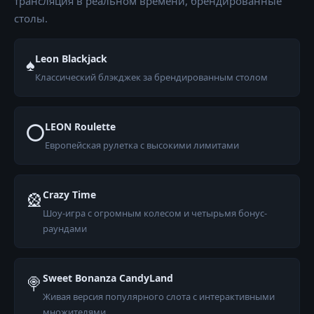
трансляция в реальном времени, брендированные
столы.
Leon Blackjack
♠
Классический блэкджек за брендированным столом
LEON Roulette
⭕
Европейская рулетка с высокими лимитами
Crazy Time
🎡
Шоу-игра с огромным колесом и четырьмя бонус-
раундами
Sweet Bonanza CandyLand
🍭
Живая версия популярного слота с интерактивными
множителями