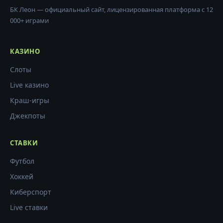
БК Леон — официальный сайт, лицензированная платформа с 12
000+ играми
КАЗИНО
Слоты
Live казино
Краш-игры
Джекпоты
СТАВКИ
Футбол
Хоккей
Киберспорт
Live ставки