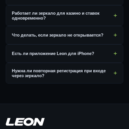
Работает ли зеркало для казино и ставок
+
одновременно?
+
Что делать, если зеркало не открывается?
+
Есть ли приложение Leon для iPhone?
Нужна ли повторная регистрация при входе
+
через зеркало?