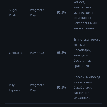
конфет,
кластерные
Sugar
Pragmatic
96.5%
выигрыши и
Rush
Play
фриспины с
накопленными
множителями
Египетская тема с
котами
Клеопатры,
Cleocatra
Play'n GO
96.2%
вайлды и
бесплатные
вращения
Красочный поезд
из желе на 6
Jelly
Pragmatic
96.5%
барабанах с
Express
Play
каскадной
механикой