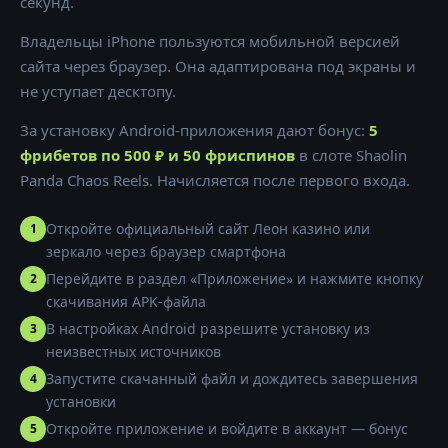
секунд.
Владельцы iPhone пользуются мобильной версией
сайта через браузер. Она адаптирована под экраны и
не уступает десктопу.
За установку Android-приложения дают бонус:
5
фрибетов по 500 ₽ и 50 фриспинов
в слоте Shaolin
Panda Chaos Reels. Начисляется после первого входа.
Откройте официальный сайт Леон казино или
1
зеркало через браузер смартфона
Перейдите в раздел «Приложение» и нажмите кнопку
2
скачивания APK-файла
В настройках Android разрешите установку из
3
неизвестных источников
Запустите скачанный файл и дождитесь завершения
4
установки
Откройте приложение и войдите в аккаунт — бонус
5