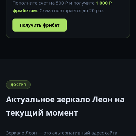
Пополните счет на 500 ₽ и получите
1 000 ₽
фрибетом
. Схема повторяется до 20 раз.
Получить фрибет
ДОСТУП
Актуальное зеркало Леон на
текущий момент
Зеркало Леон — это альтернативный адрес сайта