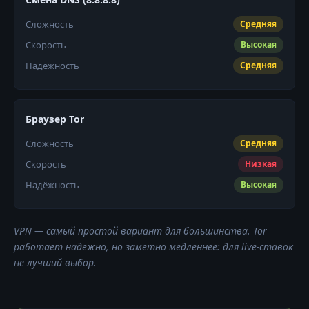
Сложность
Средняя
Скорость
Высокая
Надёжность
Средняя
Браузер Tor
Сложность
Средняя
Скорость
Низкая
Надёжность
Высокая
VPN — самый простой вариант для большинства. Tor
работает надежно, но заметно медленнее: для live-ставок
не лучший выбор.