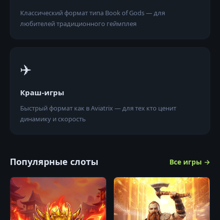
Классический формат типа Book of Gods — для
любителей традиционного геймплея
✈️
Краш-игры
Быстрый формат как в Aviatrix — для тех кто ценит
динамику и скорость
Популярные слоты
Все игры →