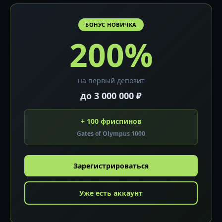
БОНУС НОВИЧКА
200%
на первый депозит
до 3 000 000 ₽
+ 100 фриспинов
Gates of Olympus 1000
Зарегистрироваться
Уже есть аккаунт