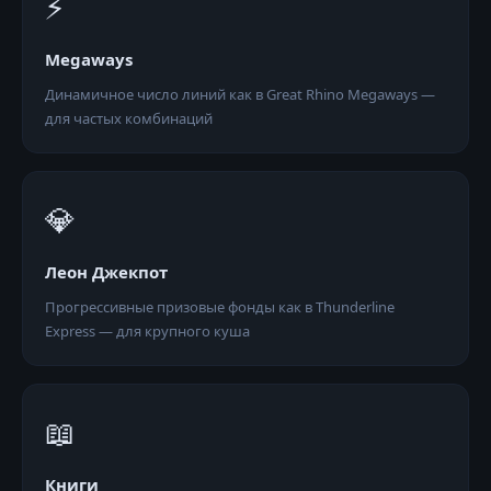
⚡
Megaways
Динамичное число линий как в Great Rhino Megaways —
для частых комбинаций
💎
Леон Джекпот
Прогрессивные призовые фонды как в Thunderline
Express — для крупного куша
📖
Книги