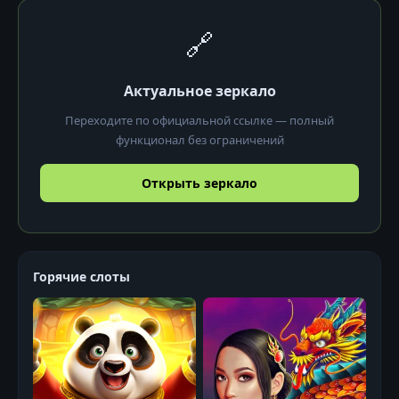
🔗
Актуальное зеркало
Переходите по официальной ссылке — полный
функционал без ограничений
Открыть зеркало
Горячие слоты