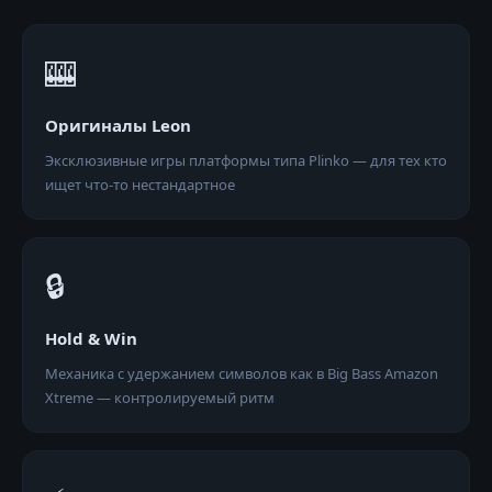
🎰
Оригиналы Leon
Эксклюзивные игры платформы типа Plinko — для тех кто
ищет что-то нестандартное
🔒
Hold & Win
Механика с удержанием символов как в Big Bass Amazon
Xtreme — контролируемый ритм