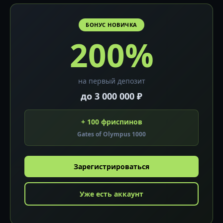
БОНУС НОВИЧКА
200%
на первый депозит
до 3 000 000 ₽
+ 100 фриспинов
Gates of Olympus 1000
Зарегистрироваться
Уже есть аккаунт