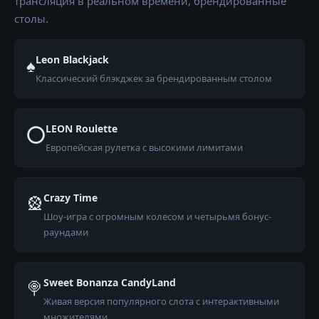
трансляция в реальном времени, брендированные
столы.
Leon Blackjack
♠
Классический блэкджек за брендированным столом
LEON Roulette
⭕
Европейская рулетка с высокими лимитами
Crazy Time
🎡
Шоу-игра с огромным колесом и четырьмя бонус-
раундами
Sweet Bonanza CandyLand
🍭
Живая версия популярного слота с интерактивными
множителями