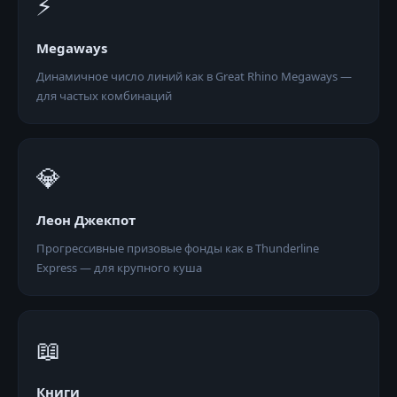
⚡
Megaways
Динамичное число линий как в Great Rhino Megaways —
для частых комбинаций
💎
Леон Джекпот
Прогрессивные призовые фонды как в Thunderline
Express — для крупного куша
📖
Книги