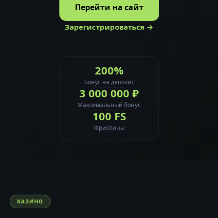
Перейти на сайт
Зарегистрироваться →
200%
Бонус на депозит
3 000 000 ₽
Максимальный бонус
100 FS
Фриспины
КАЗИНО