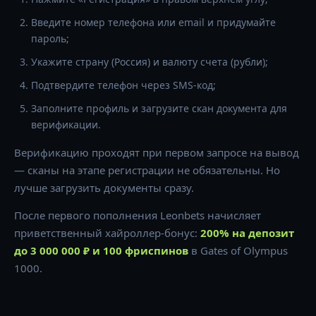
Введите номер телефона или email и придумайте
пароль;
Укажите страну (Россия) и валюту счета (рубли);
Подтвердите телефон через SMS-код;
Заполните профиль и загрузите скан документа для
верификации.
Верификацию проходят при первом запросе на вывод
— сканы на этапе регистрации не обязательны. Но
лучше загрузить документы сразу.
После первого пополнения Leonbets начисляет
приветственный хайроллер-бонус:
200% на депозит
до 3 000 000 ₽ и 100 фриспинов
в Gates of Olympus
1000.