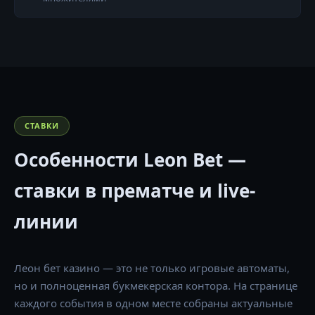
СТАВКИ
Особенности Leon Bet —
ставки в прематче и live-
линии
Леон бет казино — это не только игровые автоматы,
но и полноценная букмекерская контора. На странице
каждого события в одном месте собраны актуальные