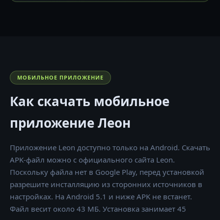
МОБИЛЬНОЕ ПРИЛОЖЕНИЕ
Как скачать мобильное
приложение Леон
Приложение Leon доступно только на Android. Скачать
APK-файл можно с официального сайта Leon.
Поскольку файла нет в Google Play, перед установкой
разрешите инсталляцию из сторонних источников в
настройках. На Android 5.1 и ниже APK не встанет.
Файл весит около 43 МБ. Установка занимает 45