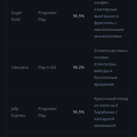
конфет,
кластерные
Sugar
Pragmatic
96.5%
выигрыши и
Rush
Play
фриспины с
накопленными
множителями
Египетская тема с
котами
Клеопатры,
Cleocatra
Play'n GO
96.2%
вайлды и
бесплатные
вращения
Красочный поезд
из желе на 6
Jelly
Pragmatic
96.5%
барабанах с
Express
Play
каскадной
механикой