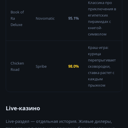
Классика про
приключения в
Book of
египетских
Ra
Novomatic
95.1%
пирамидах с
Deluxe
книгой-
символом
Краш-игра:
курица
перепрыгивает
Chicken
Spribe
98.0%
сковородки,
Road
ставка растет с
каждым
прыжком
Live-казино
Live-раздел — отдельная история. Живые дилеры,