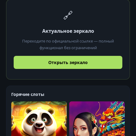
🔗
Актуальное зеркало
Переходите по официальной ссылке — полный
функционал без ограничений
Открыть зеркало
Горячие слоты