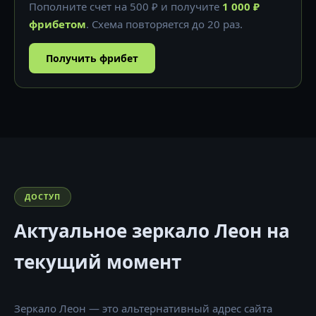
Пополните счет на 500 ₽ и получите
1 000 ₽
фрибетом
. Схема повторяется до 20 раз.
Получить фрибет
ДОСТУП
Актуальное зеркало Леон на
текущий момент
Зеркало Леон — это альтернативный адрес сайта