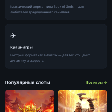
Классический формат типа Book of Gods — для
любителей традиционного геймплея
✈️
Краш-игры
Быстрый формат как в Aviatrix — для тех кто ценит
динамику и скорость
Популярные слоты
Все игры →