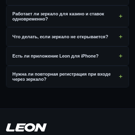
Работает ли зеркало для казино и ставок
+
одновременно?
+
Что делать, если зеркало не открывается?
+
Есть ли приложение Leon для iPhone?
Нужна ли повторная регистрация при входе
+
через зеркало?