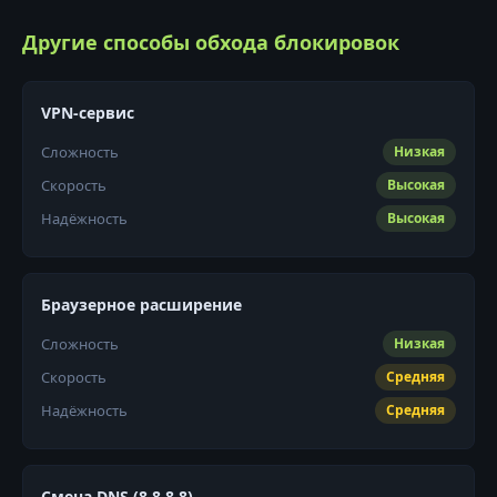
Другие способы обхода блокировок
VPN-сервис
Сложность
Низкая
Скорость
Высокая
Надёжность
Высокая
Браузерное расширение
Сложность
Низкая
Скорость
Средняя
Надёжность
Средняя
Смена DNS (8.8.8.8)