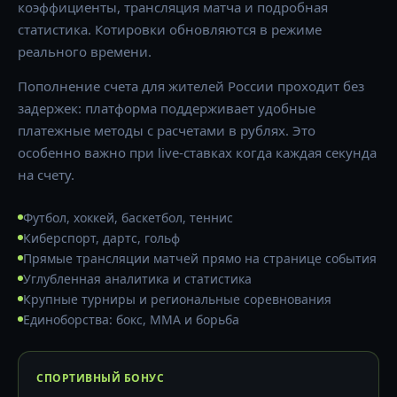
коэффициенты, трансляция матча и подробная
статистика. Котировки обновляются в режиме
реального времени.
Пополнение счета для жителей России проходит без
задержек: платформа поддерживает удобные
платежные методы с расчетами в рублях. Это
особенно важно при live-ставках когда каждая секунда
на счету.
Футбол, хоккей, баскетбол, теннис
Киберспорт, дартс, гольф
Прямые трансляции матчей прямо на странице события
Углубленная аналитика и статистика
Крупные турниры и региональные соревнования
Единоборства: бокс, MMA и борьба
СПОРТИВНЫЙ БОНУС