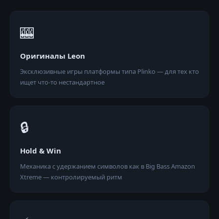
🎰
Оригиналы Leon
Эксклюзивные игры платформы типа Plinko — для тех кто
ищет что-то нестандартное
🔒
Hold & Win
Механика с удержанием символов как в Big Bass Amazon
Xtreme — контролируемый ритм