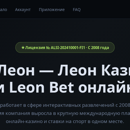
ало
Аккаунт
Приложение
FAQ
★
Лицензия № ALSI-202410001-FI1 · С 2008 года
Леон — Леон Ка
и Leon Bet онлай
работает в сфере интерактивных развлечений с 2008
мя компания выросла в крупную международную пл
онлайн-казино и ставки на спорт в одном месте.