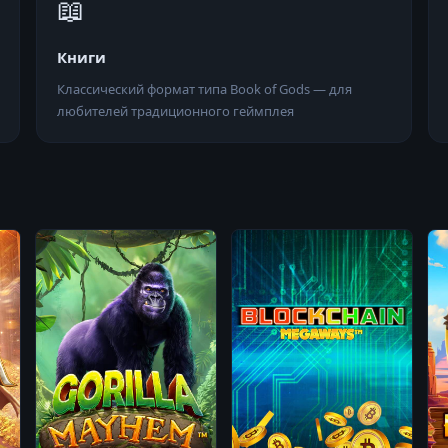
📖
Книги
Классический формат типа Book of Gods — для
любителей традиционного геймплея