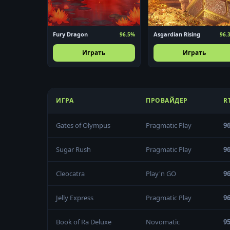
Fury Dragon
Asgardian Rising
96.5%
96.
Играть
Играть
ИГРА
ПРОВАЙДЕР
R
Gates of Olympus
Pragmatic Play
9
Sugar Rush
Pragmatic Play
9
Cleocatra
Play'n GO
9
Jelly Express
Pragmatic Play
9
Book of Ra Deluxe
Novomatic
9