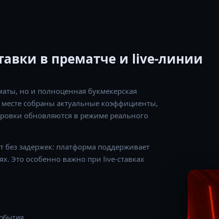
тавки в прематче и live-линии
маты, но и полноценная букмекерская
м месте собраны актуальные коэффициенты,
тировки обновляются в режиме реального
т без задержек: платформа поддерживает
х. Это особенно важно при live-ставках
события