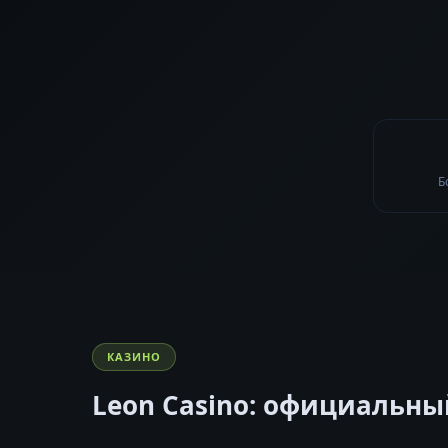
Б
КАЗИНО
Leon Casino: официальны