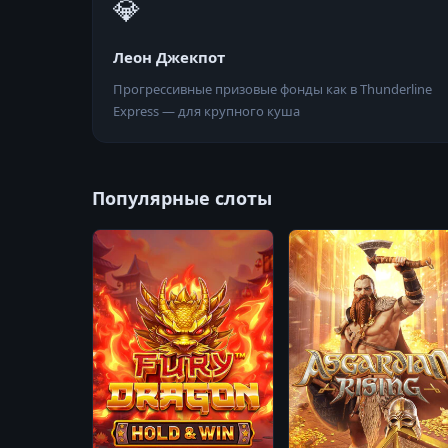
💎
Леон Джекпот
Прогрессивные призовые фонды как в Thunderline
Express — для крупного куша
Популярные слоты