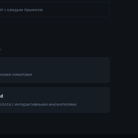
стет с каждым прыжком
.
сокими лимитами
nd
 слота с интерактивными множителями