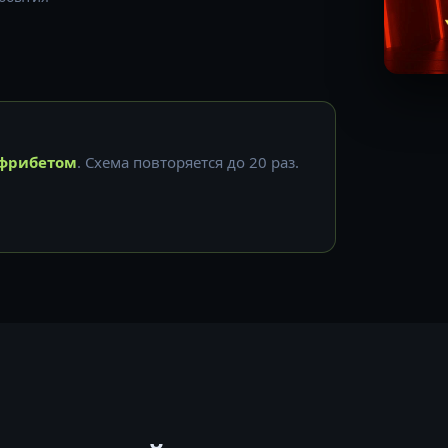
 фрибетом
. Схема повторяется до 20 раз.