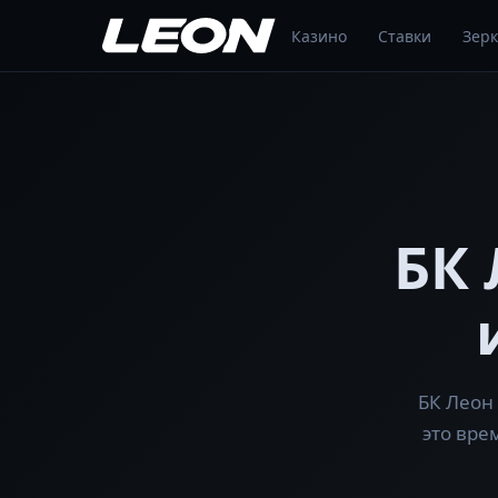
Казино
Ставки
Зерк
БК 
БК Леон 
это вре