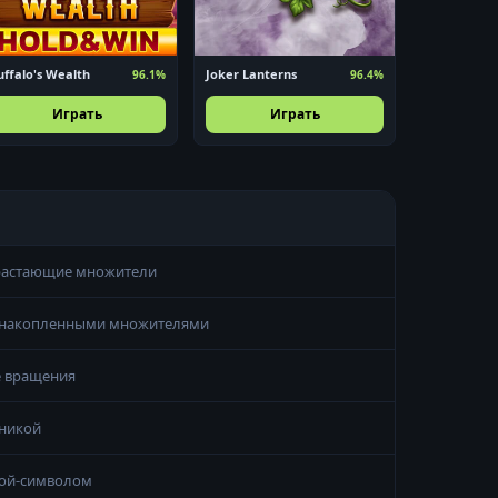
uffalo's Wealth
Joker Lanterns
96.1%
96.4%
Играть
Играть
арастающие множители
с накопленными множителями
е вращения
аникой
гой-символом