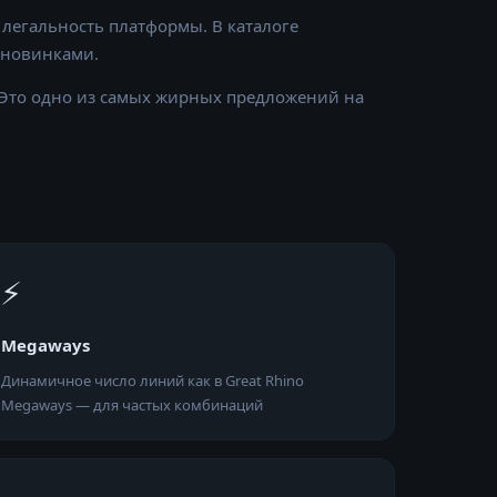
 легальность платформы. В каталоге
 новинками.
. Это одно из самых жирных предложений на
⚡
Megaways
Динамичное число линий как в Great Rhino
Megaways — для частых комбинаций