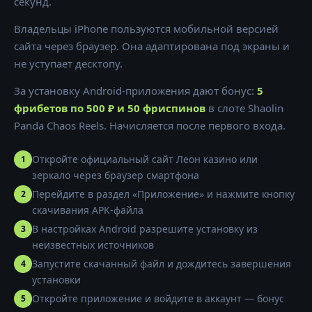
секунд.
Владельцы iPhone пользуются мобильной версией
сайта через браузер. Она адаптирована под экраны и
не уступает десктопу.
За установку Android-приложения дают бонус:
5
фрибетов по 500 ₽ и 50 фриспинов
в слоте Shaolin
Panda Chaos Reels. Начисляется после первого входа.
Откройте официальный сайт Леон казино или
1
зеркало через браузер смартфона
Перейдите в раздел «Приложение» и нажмите кнопку
2
скачивания APK-файла
В настройках Android разрешите установку из
3
неизвестных источников
Запустите скачанный файл и дождитесь завершения
4
установки
Откройте приложение и войдите в аккаунт — бонус
5