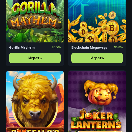
Gorilla Mayhem
Blockchain Megaways
96.5%
96.0%
Играть
Играть