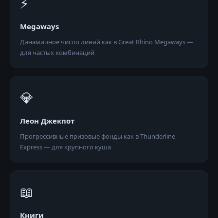
⚡
Megaways
Динамичное число линий как в Great Rhino Megaways —
для частых комбинаций
💎
Леон Джекпот
Прогрессивные призовые фонды как в Thunderline
Express — для крупного куша
📖
Книги