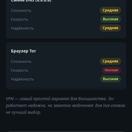
Сложность
Средняя
Скорость
Высокая
Надёжность
Средняя
Браузер Tor
Сложность
Средняя
Скорость
Низкая
Надёжность
Высокая
VPN — самый простой вариант для большинства. Tor
работает надежно, но заметно медленнее: для live-ставок
не лучший выбор.