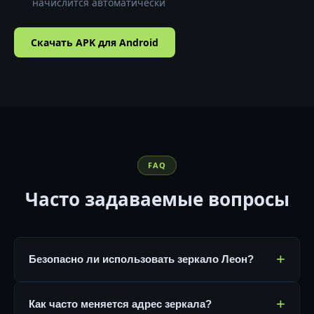
начислится автоматически
Скачать APK для Android
FAQ
Часто задаваемые вопросы
+
Безопасно ли использовать зеркало Леон?
+
Как часто меняется адрес зеркала?