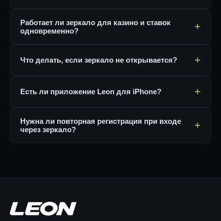
Работает ли зеркало для казино и ставок
+
одновременно?
+
Что делать, если зеркало не открывается?
+
Есть ли приложение Leon для iPhone?
Нужна ли повторная регистрация при входе
+
через зеркало?