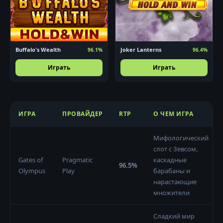
Buffalo's Wealth
Joker Lanterns
96.1%
96.4%
Играть
Играть
ИГРА
ПРОВАЙДЕР
RTP
О ЧЕМ ИГРА
Мифологический
слот с Зевсом,
Gates of
Pragmatic
каскадные
96.5%
Olympus
Play
барабаны и
нарастающие
множители
Сладкий мир