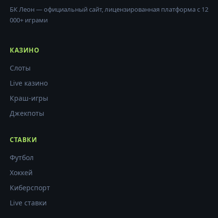
БК Леон — официальный сайт, лицензированная платформа с 12
000+ играми
КАЗИНО
Слоты
Live казино
Краш-игры
Джекпоты
СТАВКИ
Футбол
Хоккей
Киберспорт
Live ставки