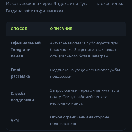
Искать зеркала через Яндекс или Гугл — плохая идея.
Выдача забита фишингом.
СПОСОБ
ОПИСАНИЕ
Официальный
Актуальная ссылка публикуется при
Telegram-
блокировке. Закрепите в закладках
канал
официального бота в Телеграм.
Email-
Подписка на уведомления от службы
рассылка
поддержки
Запрос ссылки через онлайн-чат или
Служба
почту. Скинут рабочий линк за
поддержки
несколько минут.
Обход ограничений на стороне
VPN
пользователя