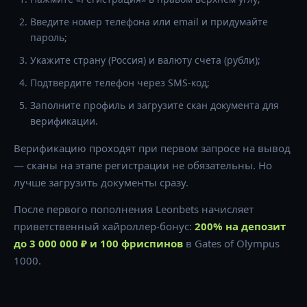
Введите номер телефона или email и придумайте
пароль;
Укажите страну (Россия) и валюту счета (рубли);
Подтвердите телефон через SMS-код;
Заполните профиль и загрузите скан документа для
верификации.
Верификацию проходят при первом запросе на вывод
— сканы на этапе регистрации не обязательны. Но
лучше загрузить документы сразу.
После первого пополнения Leonbets начисляет
приветственный хайроллер-бонус:
200% на депозит
до 3 000 000 ₽ и 100 фриспинов
в Gates of Olympus
1000.