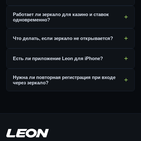
Работает ли зеркало для казино и ставок
+
одновременно?
+
Что делать, если зеркало не открывается?
+
Есть ли приложение Leon для iPhone?
Нужна ли повторная регистрация при входе
+
через зеркало?