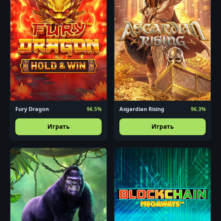
Fury Dragon
Asgardian Rising
96.5%
96.3%
Играть
Играть