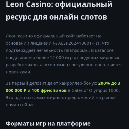
Leon Casino: официальный
ресурс для онлайн слотов
Леон казино официальный сайт работает на
основании лицензии № ALSI-202410001-FI1, что
подтверждает легальность платформы. В каталоге
представлено более 12 000 игр от ведущих мировых
разработчиков, а ассортимент регулярно пополняется
новинками.
За первый депозит дают хайроллер-бонус:
200% до 3
000 000 ₽ и 100 фриспинов
в Gates of Olympus 1000.
Это одно из самых жирных предложений на рынке
прямо сейчас.
Форматы игр на платформе