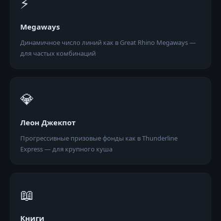
⚡
Megaways
Динамичное число линий как в Great Rhino Megaways —
для частых комбинаций
💎
Леон Джекпот
Прогрессивные призовые фонды как в Thunderline
Express — для крупного куша
📖
Книги