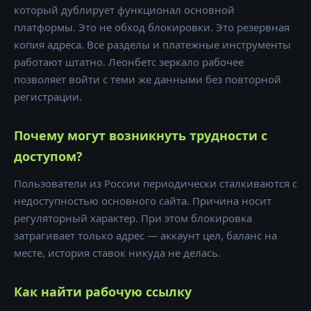
который дублирует функционал основной
платформы. Это не обход блокировки. Это резервная
копия адреса. Все разделы и платежные инструменты
работают штатно. Леонбетс зеркало рабочее
позволяет войти с теми же данными без повторной
регистрации.
Почему могут возникнуть трудности с
доступом?
Пользователи из России периодически сталкиваются с
недоступностью основного сайта. Причина носит
регуляторный характер. При этом блокировка
затрагивает только адрес — аккаунт цел, баланс на
месте, история ставок никуда не делась.
Как найти рабочую ссылку