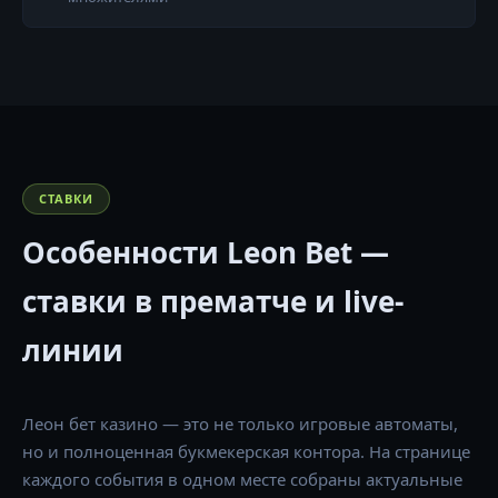
СТАВКИ
Особенности Leon Bet —
ставки в прематче и live-
линии
Леон бет казино — это не только игровые автоматы,
но и полноценная букмекерская контора. На странице
каждого события в одном месте собраны актуальные