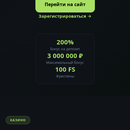
Перейти на сайт
Зарегистрироваться →
200%
Бонус на депозит
3 000 000 ₽
Максимальный бонус
100 FS
Фриспины
КАЗИНО