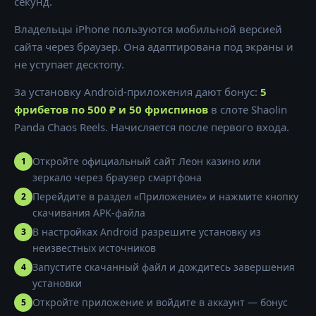
секунд.
Владельцы iPhone пользуются мобильной версией
сайта через браузер. Она адаптирована под экраны и
не уступает десктопу.
За установку Android-приложения дают бонус:
5
фрибетов по 500 ₽ и 50 фриспинов
в слоте Shaolin
Panda Chaos Reels. Начисляется после первого входа.
Откройте официальный сайт Леон казино или
1
зеркало через браузер смартфона
Перейдите в раздел «Приложение» и нажмите кнопку
2
скачивания APK-файла
В настройках Android разрешите установку из
3
неизвестных источников
Запустите скачанный файл и дождитесь завершения
4
установки
Откройте приложение и войдите в аккаунт — бонус
5