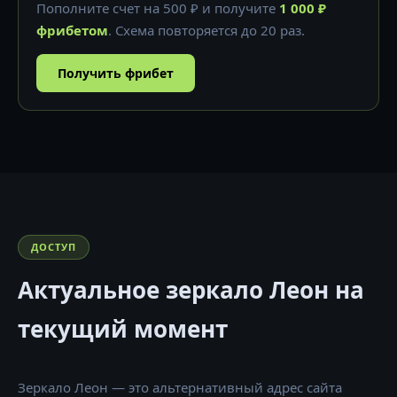
Пополните счет на 500 ₽ и получите
1 000 ₽
фрибетом
. Схема повторяется до 20 раз.
Получить фрибет
ДОСТУП
Актуальное зеркало Леон на
текущий момент
Зеркало Леон — это альтернативный адрес сайта