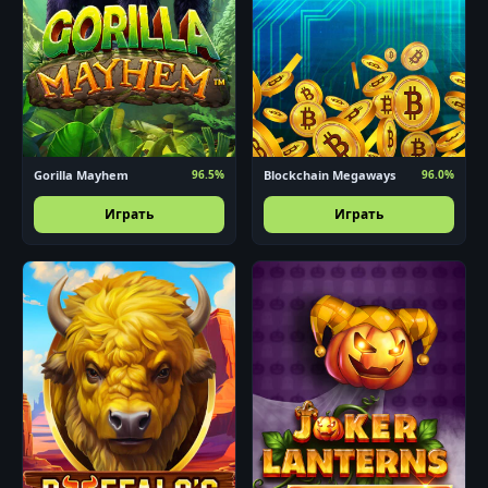
Gorilla Mayhem
Blockchain Megaways
96.5%
96.0%
Играть
Играть