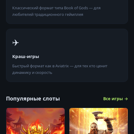
Классический формат типа Book of Gods — для
любителей традиционного геймплея
✈️
Краш-игры
Быстрый формат как в Aviatrix — для тех кто ценит
динамику и скорость
Популярные слоты
Все игры →