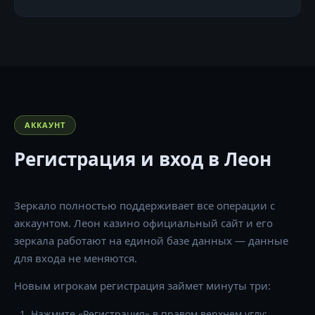
АККАУНТ
Регистрация и вход в Леон
Зеркало полностью поддерживает все операции с
аккаунтом. Леон казино официальный сайт и его
зеркала работают на единой базе данных — данные
для входа не меняются.
Новым игрокам регистрация займет минуты три:
Нажмите «Регистрация» в правом верхнем углу;