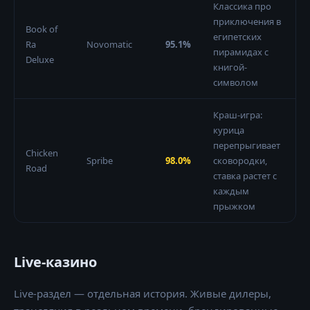
Классика про
приключения в
Book of
египетских
Ra
Novomatic
95.1%
пирамидах с
Deluxe
книгой-
символом
Краш-игра:
курица
перепрыгивает
Chicken
Spribe
98.0%
сковородки,
Road
ставка растет с
каждым
прыжком
Live-казино
Live-раздел — отдельная история. Живые дилеры,