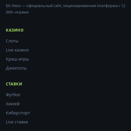
БК Леон — официальный сайт, лицензированная платформа с 12
000+ играми
КАЗИНО
Слоты
Live казино
Краш-игры
Джекпоты
СТАВКИ
Футбол
Хоккей
Киберспорт
Live ставки