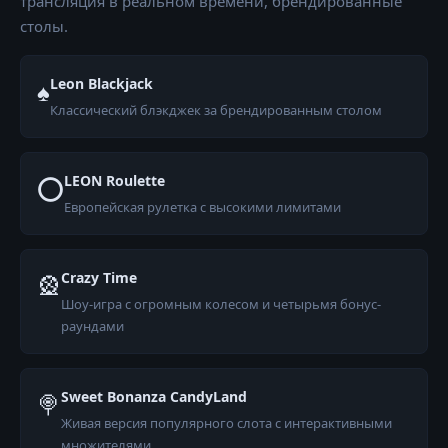
трансляция в реальном времени, брендированные
столы.
Leon Blackjack
♠
Классический блэкджек за брендированным столом
LEON Roulette
⭕
Европейская рулетка с высокими лимитами
Crazy Time
🎡
Шоу-игра с огромным колесом и четырьмя бонус-
раундами
Sweet Bonanza CandyLand
🍭
Живая версия популярного слота с интерактивными
множителями