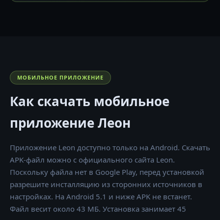
МОБИЛЬНОЕ ПРИЛОЖЕНИЕ
Как скачать мобильное
приложение Леон
Приложение Leon доступно только на Android. Скачать
APK-файл можно с официального сайта Leon.
Поскольку файла нет в Google Play, перед установкой
разрешите инсталляцию из сторонних источников в
настройках. На Android 5.1 и ниже APK не встанет.
Файл весит около 43 МБ. Установка занимает 45