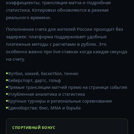
коэффициенты, трансляция матча и подробная
статистика. Котировки обновляются в режиме
реального времени.
Пополнение счета для жителей России проходит без
задержек: платформа поддерживает удобные
платежные методы с расчетами в рублях. Это
особенно важно при live-ставках когда каждая секунда
на счету.
Футбол, хоккей, баскетбол, теннис
Киберспорт, дартс, гольф
Прямые трансляции матчей прямо на странице события
Углубленная аналитика и статистика
Крупные турниры и региональные соревнования
Единоборства: бокс, MMA и борьба
СПОРТИВНЫЙ БОНУС