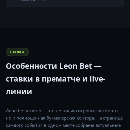
СТАВКИ
Особенности Leon Bet —
ставки в прематче и live-
линии
Леон бет казино — это не только игровые автоматы,
но и полноценная букмекерская контора. На странице
каждого события в одном месте собраны актуальные