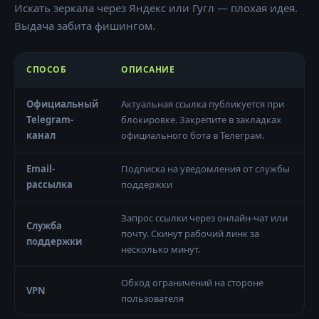
Искать зеркала через Яндекс или Гугл — плохая идея.
Выдача забита фишингом.
СПОСОБ
ОПИСАНИЕ
Официальный
Актуальная ссылка публикуется при
Telegram-
блокировке. Закрепите в закладках
канал
официального бота в Телеграм.
Email-
Подписка на уведомления от службы
рассылка
поддержки
Запрос ссылки через онлайн-чат или
Служба
почту. Скинут рабочий линк за
поддержки
несколько минут.
Обход ограничений на стороне
VPN
пользователя