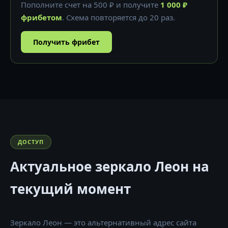
Пополните счет на 500 ₽ и получите
1 000 ₽
фрибетом
. Схема повторяется до 20 раз.
Получить фрибет
ДОСТУП
Актуальное зеркало Леон на
текущий момент
Зеркало Леон — это альтернативный адрес сайта