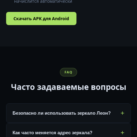
начислится автоматически
Скачать APK для Android
FAQ
Часто задаваемые вопросы
+
Безопасно ли использовать зеркало Леон?
+
Как часто меняется адрес зеркала?