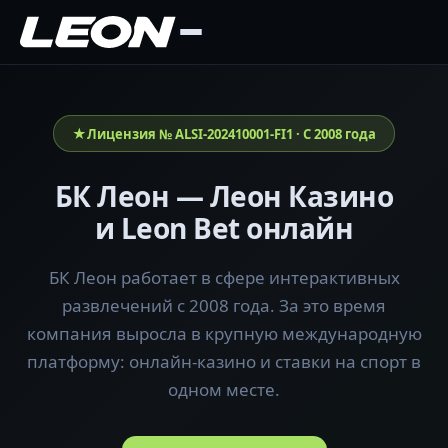
★
Лицензия № ALSI-202410001-FI1 · С 2008 года
БК Леон — Леон Казино
и Leon Bet онлайн
БК Леон работает в сфере интерактивных
развлечений с 2008 года. За это время
компания выросла в крупную международную
платформу: онлайн-казино и ставки на спорт в
одном месте.