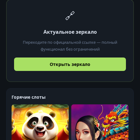
🔗
Актуальное зеркало
Переходите по официальной ссылке — полный
функционал без ограничений
Открыть зеркало
Горячие слоты