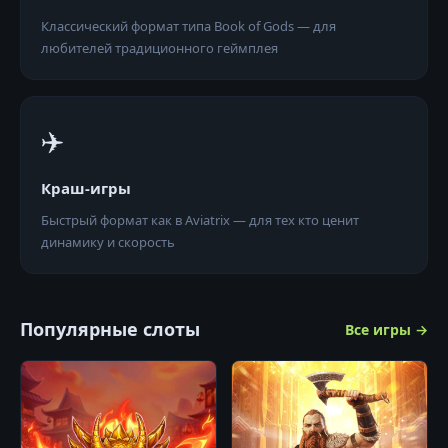
Классический формат типа Book of Gods — для
любителей традиционного геймплея
✈️
Краш-игры
Быстрый формат как в Aviatrix — для тех кто ценит
динамику и скорость
Популярные слоты
Все игры →