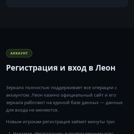
АККАУНТ
Регистрация и вход в Леон
Зеркало полностью поддерживает все операции с
аккаунтом. Леон казино официальный сайт и его
зеркала работают на единой базе данных — данные
для входа не меняются.
Новым игрокам регистрация займет минуты три:
Нажмите «Регистрация» в правом верхнем углу;