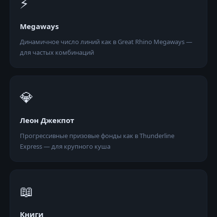
⚡
Megaways
Динамичное число линий как в Great Rhino Megaways —
для частых комбинаций
💎
Леон Джекпот
Прогрессивные призовые фонды как в Thunderline
Express — для крупного куша
📖
Книги