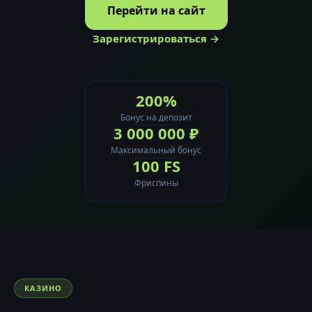
Перейти на сайт
Зарегистрироваться →
200%
Бонус на депозит
3 000 000 ₽
Максимальный бонус
100 FS
Фриспины
КАЗИНО