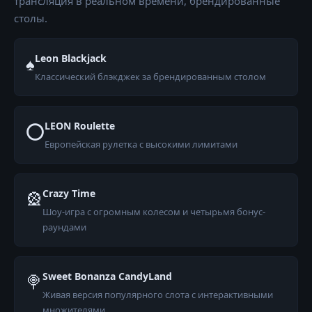
трансляция в реальном времени, брендированные
столы.
Leon Blackjack
♠
Классический блэкджек за брендированным столом
LEON Roulette
⭕
Европейская рулетка с высокими лимитами
Crazy Time
🎡
Шоу-игра с огромным колесом и четырьмя бонус-
раундами
Sweet Bonanza CandyLand
🍭
Живая версия популярного слота с интерактивными
множителями