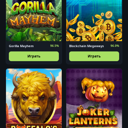
Gorilla Mayhem
Blockchain Megaways
96.5%
96.0%
Играть
Играть