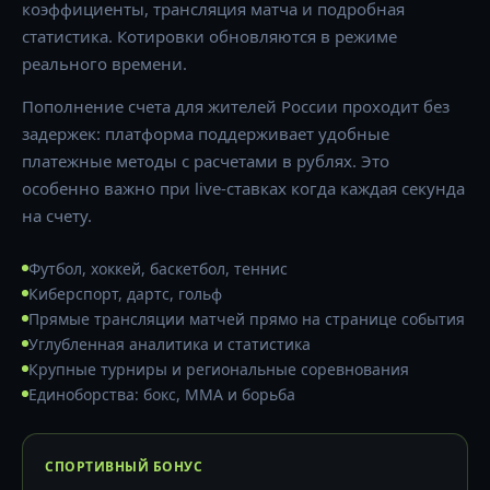
коэффициенты, трансляция матча и подробная
статистика. Котировки обновляются в режиме
реального времени.
Пополнение счета для жителей России проходит без
задержек: платформа поддерживает удобные
платежные методы с расчетами в рублях. Это
особенно важно при live-ставках когда каждая секунда
на счету.
Футбол, хоккей, баскетбол, теннис
Киберспорт, дартс, гольф
Прямые трансляции матчей прямо на странице события
Углубленная аналитика и статистика
Крупные турниры и региональные соревнования
Единоборства: бокс, MMA и борьба
СПОРТИВНЫЙ БОНУС