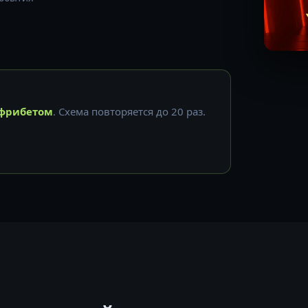
 фрибетом
. Схема повторяется до 20 раз.