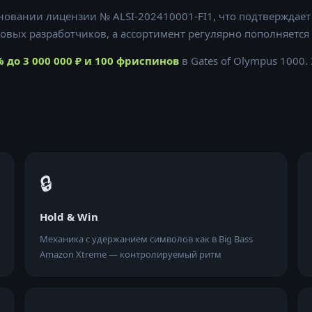
новании лицензии № ALSI-202410001-FI1, что подтверждает
ровых разработчиков, а ассортимент регулярно пополняется
 до 3 000 000 ₽ и 100 фриспинов
в Gates of Olympus 1000
🔒
Hold & Win
Механика с удержанием символов как в Big Bass
Amazon Xtreme — контролируемый ритм