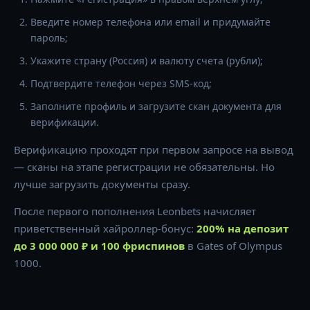
Введите номер телефона или email и придумайте
пароль;
Укажите страну (Россия) и валюту счета (рубли);
Подтвердите телефон через SMS-код;
Заполните профиль и загрузите скан документа для
верификации.
Верификацию проходят при первом запросе на вывод
— сканы на этапе регистрации не обязательны. Но
лучше загрузить документы сразу.
После первого пополнения Leonbets начисляет
приветственный хайроллер-бонус:
200% на депозит
до 3 000 000 ₽ и 100 фриспинов
в Gates of Olympus
1000.