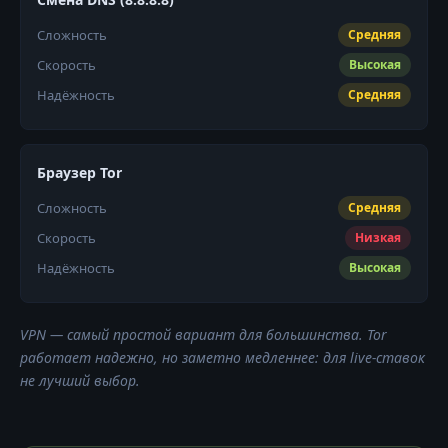
Сложность
Средняя
Скорость
Высокая
Надёжность
Средняя
Браузер Tor
Сложность
Средняя
Скорость
Низкая
Надёжность
Высокая
VPN — самый простой вариант для большинства. Tor
работает надежно, но заметно медленнее: для live-ставок
не лучший выбор.