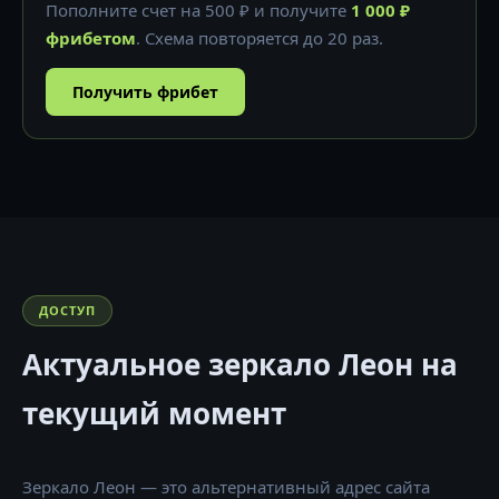
Пополните счет на 500 ₽ и получите
1 000 ₽
фрибетом
. Схема повторяется до 20 раз.
Получить фрибет
ДОСТУП
Актуальное зеркало Леон на
текущий момент
Зеркало Леон — это альтернативный адрес сайта