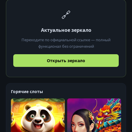
🔗
Актуальное зеркало
Переходите по официальной ссылке — полный
функционал без ограничений
Открыть зеркало
Горячие слоты