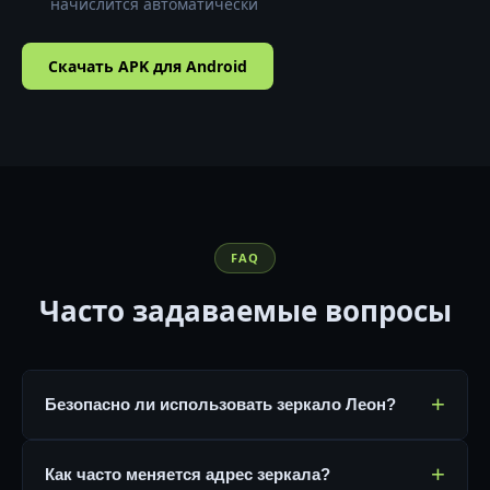
начислится автоматически
Скачать APK для Android
FAQ
Часто задаваемые вопросы
+
Безопасно ли использовать зеркало Леон?
+
Как часто меняется адрес зеркала?