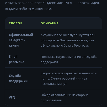
Искать зеркала через Яндекс или Гугл — плохая идея.
Выдача забита фишингом.
СПОСОБ
ОПИСАНИЕ
Официальный
Актуальная ссылка публикуется при
Telegram-
блокировке. Закрепите в закладках
канал
официального бота в Телеграм.
Email-
Подписка на уведомления от службы
рассылка
поддержки
Запрос ссылки через онлайн-чат или
Служба
почту. Скинут рабочий линк за
поддержки
несколько минут.
Обход ограничений на стороне
VPN
пользователя