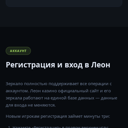
АККАУНТ
Регистрация и вход в Леон
Зеркало полностью поддерживает все операции с
аккаунтом. Леон казино официальный сайт и его
зеркала работают на единой базе данных — данные
для входа не меняются.
Новым игрокам регистрация займет минуты три:
Нажмите «Регистрация» в правом верхнем углу;