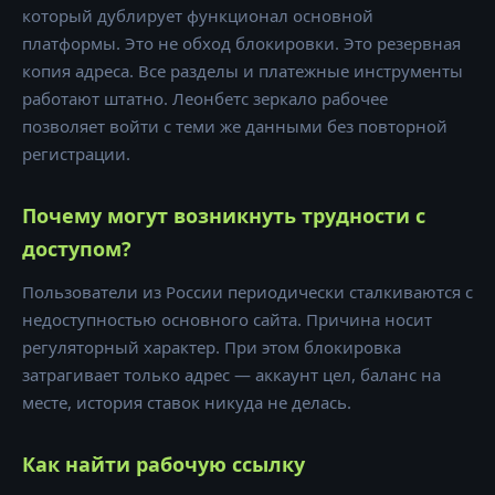
который дублирует функционал основной
платформы. Это не обход блокировки. Это резервная
копия адреса. Все разделы и платежные инструменты
работают штатно. Леонбетс зеркало рабочее
позволяет войти с теми же данными без повторной
регистрации.
Почему могут возникнуть трудности с
доступом?
Пользователи из России периодически сталкиваются с
недоступностью основного сайта. Причина носит
регуляторный характер. При этом блокировка
затрагивает только адрес — аккаунт цел, баланс на
месте, история ставок никуда не делась.
Как найти рабочую ссылку