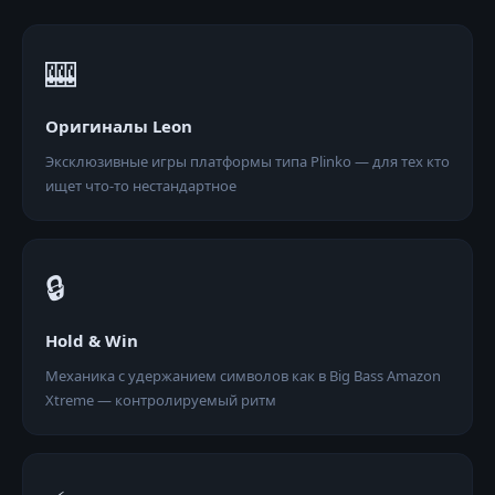
🎰
Оригиналы Leon
Эксклюзивные игры платформы типа Plinko — для тех кто
ищет что-то нестандартное
🔒
Hold & Win
Механика с удержанием символов как в Big Bass Amazon
Xtreme — контролируемый ритм