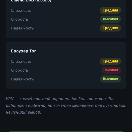
Сложность
Средняя
Скорость
Высокая
Надёжность
Средняя
Браузер Tor
Сложность
Средняя
Скорость
Низкая
Надёжность
Высокая
VPN — самый простой вариант для большинства. Tor
работает надежно, но заметно медленнее: для live-ставок
не лучший выбор.