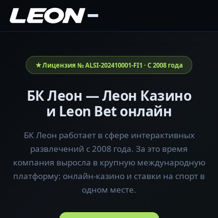
★
Лицензия № ALSI-202410001-FI1 · С 2008 года
БК Леон — Леон Казино
и Leon Bet онлайн
БК Леон работает в сфере интерактивных
развлечений с 2008 года. За это время
компания выросла в крупную международную
платформу: онлайн-казино и ставки на спорт в
одном месте.