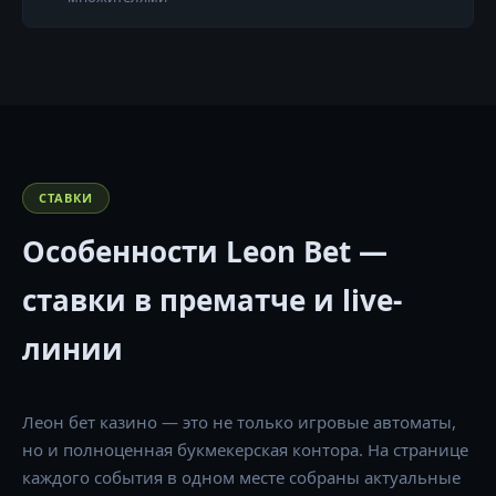
СТАВКИ
Особенности Leon Bet —
ставки в прематче и live-
линии
Леон бет казино — это не только игровые автоматы,
но и полноценная букмекерская контора. На странице
каждого события в одном месте собраны актуальные