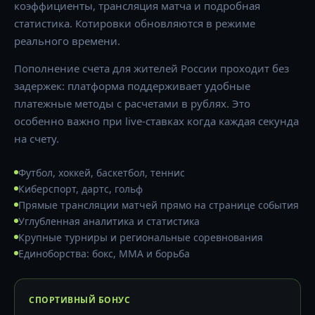
коэффициенты, трансляция матча и подробная
статистика. Котировки обновляются в режиме
реального времени.
Пополнение счета для жителей России проходит без
задержек: платформа поддерживает удобные
платежные методы с расчетами в рублях. Это
особенно важно при live-ставках когда каждая секунда
на счету.
Футбол, хоккей, баскетбол, теннис
Киберспорт, дартс, гольф
Прямые трансляции матчей прямо на странице события
Углубленная аналитика и статистика
Крупные турниры и региональные соревнования
Единоборства: бокс, MMA и борьба
СПОРТИВНЫЙ БОНУС