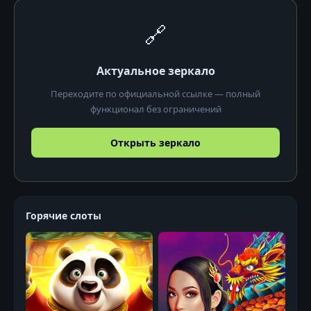
🔗
Актуальное зеркало
Переходите по официальной ссылке — полный
функционал без ограничений
Открыть зеркало
Горячие слоты