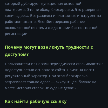
который дублирует функционал основной
платформы. Это не обход блокировки. Это резервная
копия адреса. Все разделы и платежные инструменты
работают штатно. Леонбетс зеркало рабочее
позволяет войти с теми же данными без повторной
регистрации.
Почему могут возникнуть трудности с
доступом?
Пользователи из России периодически сталкиваются с
недоступностью основного сайта. Причина носит
регуляторный характер. При этом блокировка
затрагивает только адрес — аккаунт цел, баланс на
месте, история ставок никуда не делась.
Как найти рабочую ссылку