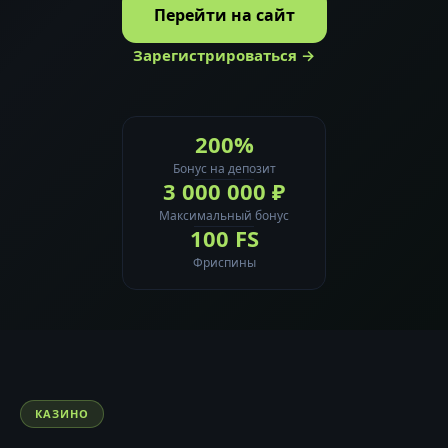
Перейти на сайт
Зарегистрироваться →
200%
Бонус на депозит
3 000 000 ₽
Максимальный бонус
100 FS
Фриспины
КАЗИНО