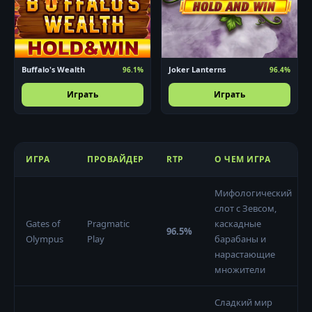
Buffalo's Wealth
Joker Lanterns
96.1%
96.4%
Играть
Играть
ИГРА
ПРОВАЙДЕР
RTP
О ЧЕМ ИГРА
Мифологический
слот с Зевсом,
Gates of
Pragmatic
каскадные
96.5%
Olympus
Play
барабаны и
нарастающие
множители
Сладкий мир