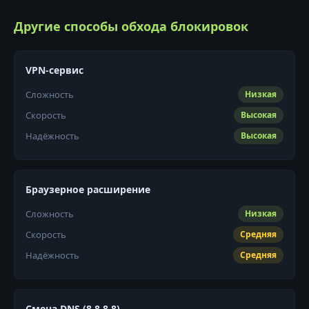
Другие способы обхода блокировок
VPN-сервис
Сложность
Низкая
Скорость
Высокая
Надёжность
Высокая
Браузерное расширение
Сложность
Низкая
Скорость
Средняя
Надёжность
Средняя
Смена DNS (8.8.8.8)