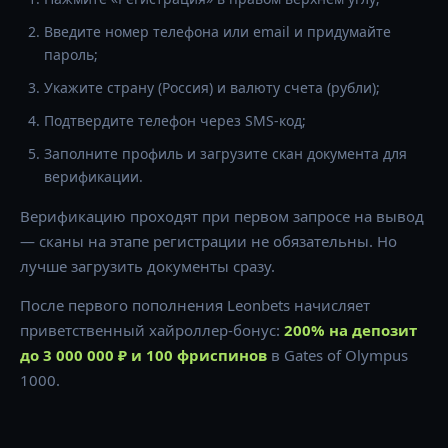
Введите номер телефона или email и придумайте
пароль;
Укажите страну (Россия) и валюту счета (рубли);
Подтвердите телефон через SMS-код;
Заполните профиль и загрузите скан документа для
верификации.
Верификацию проходят при первом запросе на вывод
— сканы на этапе регистрации не обязательны. Но
лучше загрузить документы сразу.
После первого пополнения Leonbets начисляет
приветственный хайроллер-бонус:
200% на депозит
до 3 000 000 ₽ и 100 фриспинов
в Gates of Olympus
1000.