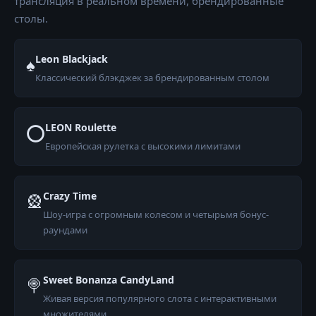
трансляция в реальном времени, брендированные
столы.
Leon Blackjack
♠
Классический блэкджек за брендированным столом
LEON Roulette
⭕
Европейская рулетка с высокими лимитами
Crazy Time
🎡
Шоу-игра с огромным колесом и четырьмя бонус-
раундами
Sweet Bonanza CandyLand
🍭
Живая версия популярного слота с интерактивными
множителями