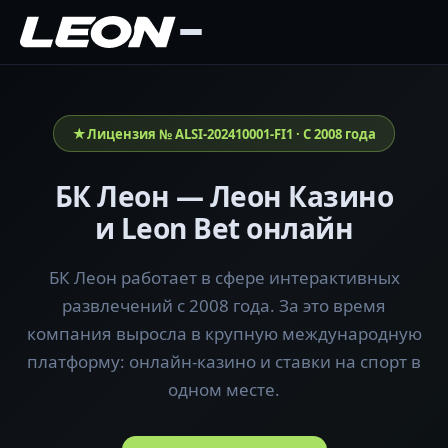
★
Лицензия № ALSI-202410001-FI1 · С 2008 года
БК Леон — Леон Казино
и Leon Bet онлайн
БК Леон работает в сфере интерактивных
развлечений с 2008 года. За это время
компания выросла в крупную международную
платформу: онлайн-казино и ставки на спорт в
одном месте.