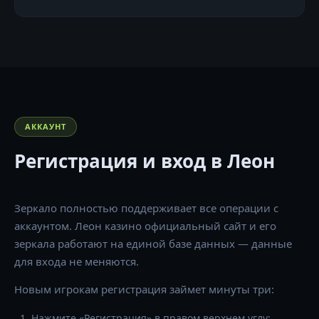
АККАУНТ
Регистрация и вход в Леон
Зеркало полностью поддерживает все операции с
аккаунтом. Леон казино официальный сайт и его
зеркала работают на единой базе данных — данные
для входа не меняются.
Новым игрокам регистрация займет минуты три:
Нажмите «Регистрация» в правом верхнем углу;