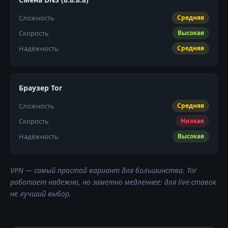
Сложность
Средняя
Скорость
Высокая
Надёжность
Средняя
Браузер Tor
Сложность
Средняя
Скорость
Низкая
Надёжность
Высокая
VPN — самый простой вариант для большинства. Tor
работает надежно, но заметно медленнее: для live-ставок
не лучший выбор.