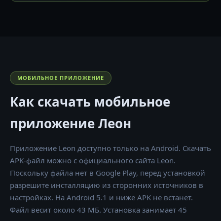
МОБИЛЬНОЕ ПРИЛОЖЕНИЕ
Как скачать мобильное
приложение Леон
Приложение Leon доступно только на Android. Скачать
APK-файл можно с официального сайта Leon.
Поскольку файла нет в Google Play, перед установкой
разрешите инсталляцию из сторонних источников в
настройках. На Android 5.1 и ниже APK не встанет.
Файл весит около 43 МБ. Установка занимает 45