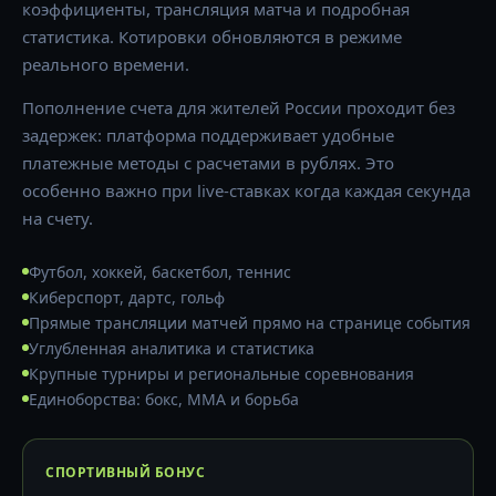
коэффициенты, трансляция матча и подробная
статистика. Котировки обновляются в режиме
реального времени.
Пополнение счета для жителей России проходит без
задержек: платформа поддерживает удобные
платежные методы с расчетами в рублях. Это
особенно важно при live-ставках когда каждая секунда
на счету.
Футбол, хоккей, баскетбол, теннис
Киберспорт, дартс, гольф
Прямые трансляции матчей прямо на странице события
Углубленная аналитика и статистика
Крупные турниры и региональные соревнования
Единоборства: бокс, MMA и борьба
СПОРТИВНЫЙ БОНУС