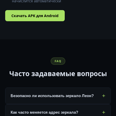
начислится автоматически
Скачать APK для Android
FAQ
Часто задаваемые вопросы
+
Безопасно ли использовать зеркало Леон?
+
Как часто меняется адрес зеркала?