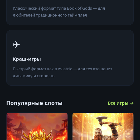
Классический формат типа Book of Gods — для
любителей традиционного геймплея
✈️
Краш-игры
Быстрый формат как в Aviatrix — для тех кто ценит
динамику и скорость
Популярные слоты
Все игры →