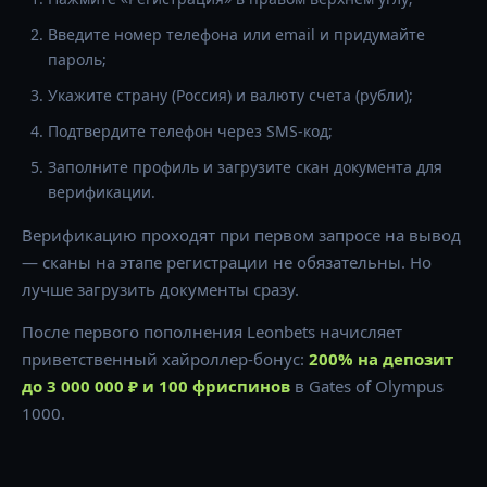
Введите номер телефона или email и придумайте
пароль;
Укажите страну (Россия) и валюту счета (рубли);
Подтвердите телефон через SMS-код;
Заполните профиль и загрузите скан документа для
верификации.
Верификацию проходят при первом запросе на вывод
— сканы на этапе регистрации не обязательны. Но
лучше загрузить документы сразу.
После первого пополнения Leonbets начисляет
приветственный хайроллер-бонус:
200% на депозит
до 3 000 000 ₽ и 100 фриспинов
в Gates of Olympus
1000.