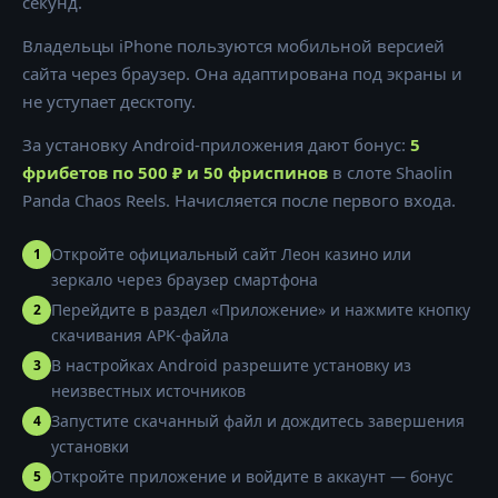
секунд.
Владельцы iPhone пользуются мобильной версией
сайта через браузер. Она адаптирована под экраны и
не уступает десктопу.
За установку Android-приложения дают бонус:
5
фрибетов по 500 ₽ и 50 фриспинов
в слоте Shaolin
Panda Chaos Reels. Начисляется после первого входа.
Откройте официальный сайт Леон казино или
1
зеркало через браузер смартфона
Перейдите в раздел «Приложение» и нажмите кнопку
2
скачивания APK-файла
В настройках Android разрешите установку из
3
неизвестных источников
Запустите скачанный файл и дождитесь завершения
4
установки
Откройте приложение и войдите в аккаунт — бонус
5