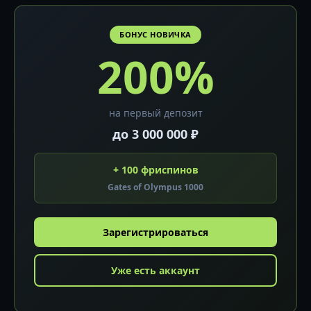
БОНУС НОВИЧКА
200%
на первый депозит
до 3 000 000 ₽
+ 100 фриспинов
Gates of Olympus 1000
Зарегистрироваться
Уже есть аккаунт