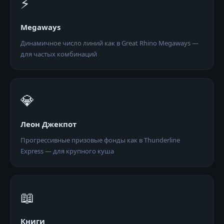
⚡
Megaways
Динамичное число линий как в Great Rhino Megaways —
для частых комбинаций
💎
Леон Джекпот
Прогрессивные призовые фонды как в Thunderline
Express — для крупного куша
📖
Книги