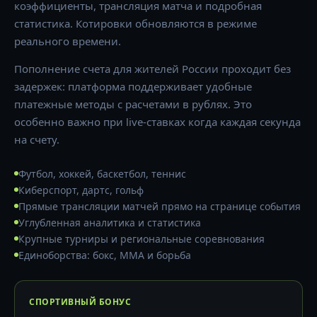
коэффициенты, трансляция матча и подробная
статистика. Котировки обновляются в режиме
реального времени.
Пополнение счета для жителей России проходит без
задержек: платформа поддерживает удобные
платежные методы с расчетами в рублях. Это
особенно важно при live-ставках когда каждая секунда
на счету.
Футбол, хоккей, баскетбол, теннис
Киберспорт, дартс, гольф
Прямые трансляции матчей прямо на странице события
Углубленная аналитика и статистика
Крупные турниры и региональные соревнования
Единоборства: бокс, MMA и борьба
СПОРТИВНЫЙ БОНУС