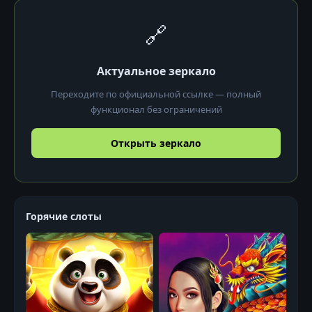
🔗
Актуальное зеркало
Переходите по официальной ссылке — полный
функционал без ограничений
Открыть зеркало
Горячие слоты