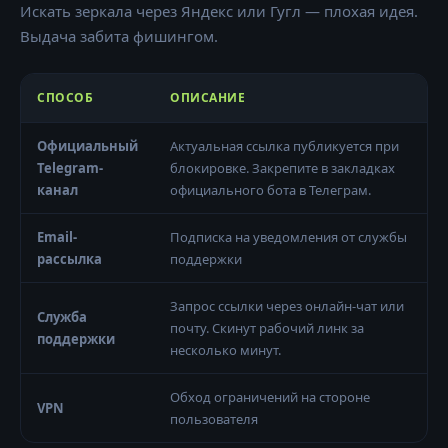
Искать зеркала через Яндекс или Гугл — плохая идея.
Выдача забита фишингом.
СПОСОБ
ОПИСАНИЕ
Официальный
Актуальная ссылка публикуется при
Telegram-
блокировке. Закрепите в закладках
канал
официального бота в Телеграм.
Email-
Подписка на уведомления от службы
рассылка
поддержки
Запрос ссылки через онлайн-чат или
Служба
почту. Скинут рабочий линк за
поддержки
несколько минут.
Обход ограничений на стороне
VPN
пользователя