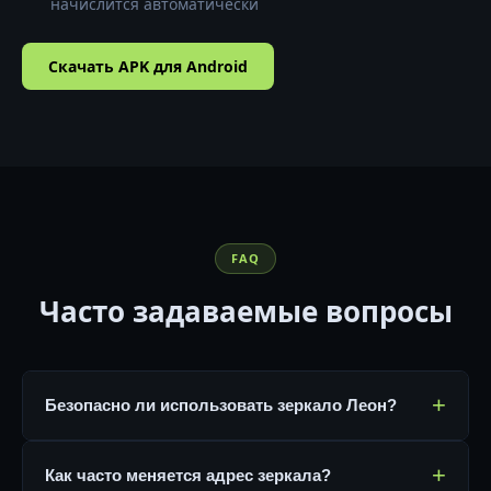
начислится автоматически
Скачать APK для Android
FAQ
Часто задаваемые вопросы
+
Безопасно ли использовать зеркало Леон?
+
Как часто меняется адрес зеркала?