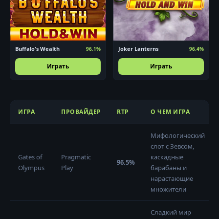
Buffalo's Wealth
Joker Lanterns
96.1%
96.4%
Играть
Играть
ИГРА
ПРОВАЙДЕР
RTP
О ЧЕМ ИГРА
Мифологический
слот с Зевсом,
Gates of
Pragmatic
каскадные
96.5%
Olympus
Play
барабаны и
нарастающие
множители
Сладкий мир