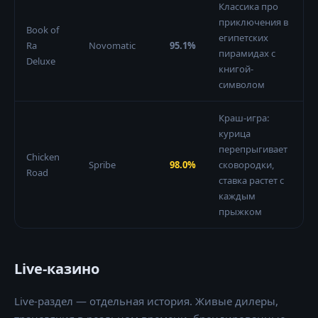
Классика про
приключения в
Book of
египетских
Ra
Novomatic
95.1%
пирамидах с
Deluxe
книгой-
символом
Краш-игра:
курица
перепрыгивает
Chicken
Spribe
98.0%
сковородки,
Road
ставка растет с
каждым
прыжком
Live-казино
Live-раздел — отдельная история. Живые дилеры,