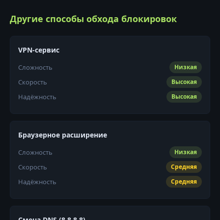
Другие способы обхода блокировок
VPN-сервис
Сложность
Низкая
Скорость
Высокая
Надёжность
Высокая
Браузерное расширение
Сложность
Низкая
Скорость
Средняя
Надёжность
Средняя
Смена DNS (8.8.8.8)