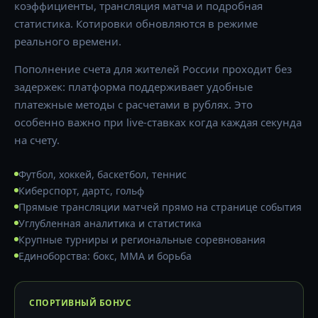
коэффициенты, трансляция матча и подробная
статистика. Котировки обновляются в режиме
реального времени.
Пополнение счета для жителей России проходит без
задержек: платформа поддерживает удобные
платежные методы с расчетами в рублях. Это
особенно важно при live-ставках когда каждая секунда
на счету.
Футбол, хоккей, баскетбол, теннис
Киберспорт, дартс, гольф
Прямые трансляции матчей прямо на странице события
Углубленная аналитика и статистика
Крупные турниры и региональные соревнования
Единоборства: бокс, MMA и борьба
СПОРТИВНЫЙ БОНУС