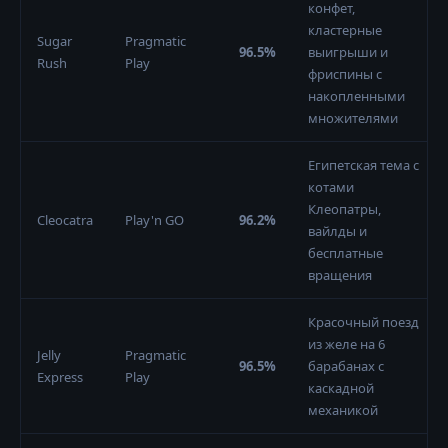
конфет,
кластерные
Sugar
Pragmatic
96.5%
выигрыши и
Rush
Play
фриспины с
накопленными
множителями
Египетская тема с
котами
Клеопатры,
Cleocatra
Play'n GO
96.2%
вайлды и
бесплатные
вращения
Красочный поезд
из желе на 6
Jelly
Pragmatic
96.5%
барабанах с
Express
Play
каскадной
механикой