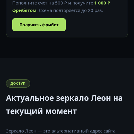
Пополните счет на 500 ₽ и получите
1 000 ₽
фрибетом
. Схема повторяется до 20 раз.
Получить фрибет
ДОСТУП
Актуальное зеркало Леон на
текущий момент
Зеркало Леон — это альтернативный адрес сайта