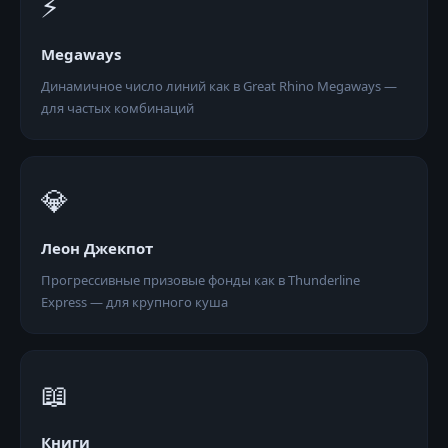
⚡
Megaways
Динамичное число линий как в Great Rhino Megaways —
для частых комбинаций
💎
Леон Джекпот
Прогрессивные призовые фонды как в Thunderline
Express — для крупного куша
📖
Книги