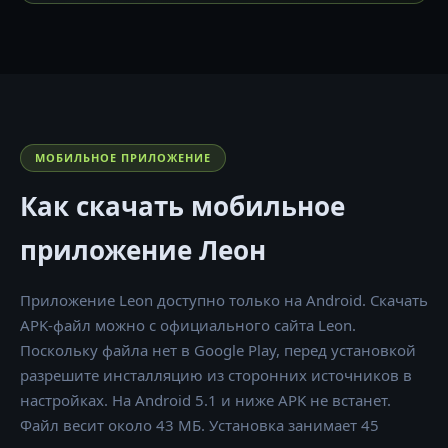
МОБИЛЬНОЕ ПРИЛОЖЕНИЕ
Как скачать мобильное
приложение Леон
Приложение Leon доступно только на Android. Скачать
APK-файл можно с официального сайта Leon.
Поскольку файла нет в Google Play, перед установкой
разрешите инсталляцию из сторонних источников в
настройках. На Android 5.1 и ниже APK не встанет.
Файл весит около 43 МБ. Установка занимает 45