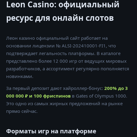
Leon Casino: официальный
ресурс для онлайн слотов
Леон казино официальный сайт работает на
основании лицензии № ALSI-202410001-FI1, что
подтверждает легальность платформы. В каталоге
представлено более 12 000 игр от ведущих мировых
разработчиков, а ассортимент регулярно пополняется
новинками.
За первый депозит дают хайроллер-бонус:
200% до 3
000 000 ₽ и 100 фриспинов
в Gates of Olympus 1000.
Это одно из самых жирных предложений на рынке
прямо сейчас.
Форматы игр на платформе